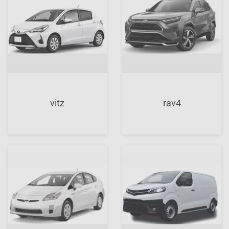
vitz
rav4